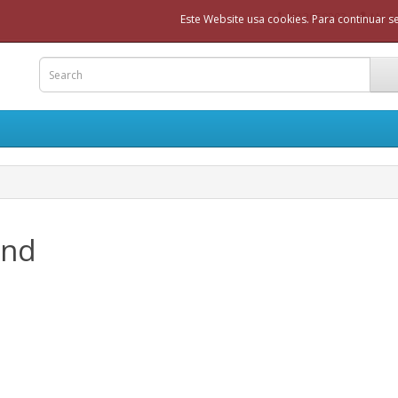
913650203
My A
Este Website usa cookies. Para continuar 
and