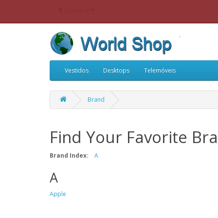
€
Currency
Vestidos
Desktops
Telemóveis
Brand
Find Your Favorite Br
Brand Index:
A
A
Apple